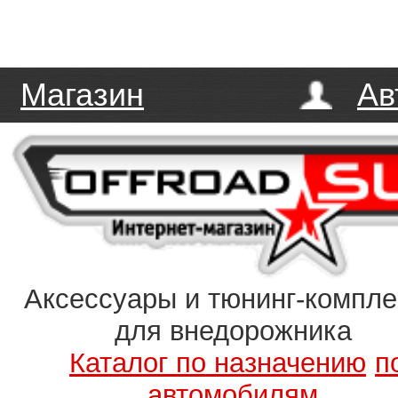
Магазин
Ав
Аксессуары и тюнинг-компл
для внедорожника
Каталог по назначению
п
автомобилям