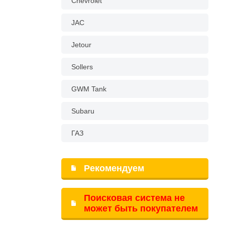
Chevrolet
JAC
Jetour
Sollers
GWM Tank
Subaru
ГАЗ
Рекомендуем
Поисковая система не
может быть покупателем