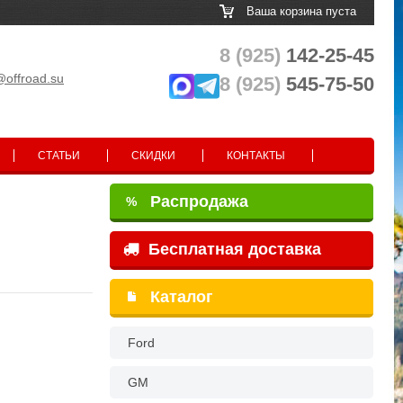
Ваша корзина пуста
8 (925)
142-25-45
@offroad.su
8 (925)
545-75-50
СТАТЬИ
СКИДКИ
КОНТАКТЫ
Распродажа
%
Бесплатная доставка
Каталог
Ford
GM