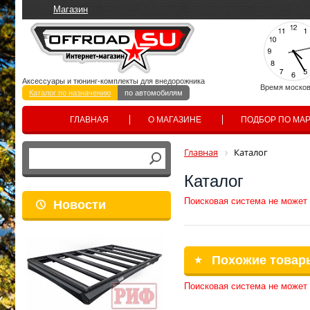
Магазин
Аксессуары и тюнинг-комплекты для внедорожника
Время москов
Каталог по назначению
по автомобилям
ГЛАВНАЯ
О МАГАЗИНЕ
ПОДБОР ПО МА
Главная
Каталог
Каталог
Поисковая система не может
Новости
Похожие товар
Поисковая система не может