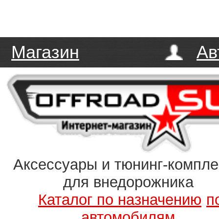
Магазин
Ав
Аксессуары и тюнинг-компл
для внедорожника
Каталог по назначению
п
автомобилям