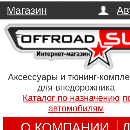
Магазин
Ав
Аксессуары и тюнинг-компл
для внедорожника
Каталог по назначению
п
автомобилям
О КОМПАНИИ
Д