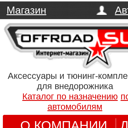
Магазин
Ав
Аксессуары и тюнинг-компл
для внедорожника
Каталог по назначению
п
автомобилям
О КОМПАНИИ
Д