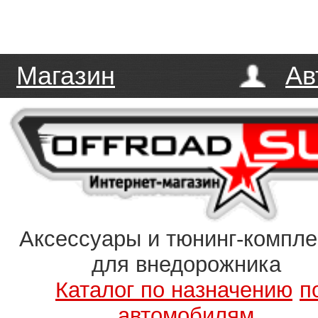
Магазин
Ав
Аксессуары и тюнинг-компл
для внедорожника
Каталог по назначению
п
автомобилям