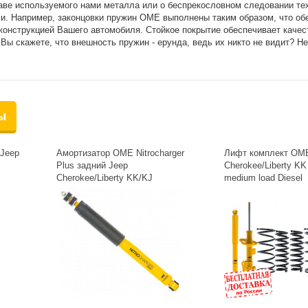
аве используемого нами металла или о беспрекословном следовании те
чи. Например, законцовки пружин OME выполнены таким образом, что о
конструкцией Вашего автомобиля. Стойкое покрытие обеспечивает каче
Вы скажете, что внешность пружин - ерунда, ведь их никто не видит? Нет
ы
Jeep
Амортизатор OME Nitrocharger
Лифт комплект OM
Plus задний Jeep
Cherokee/Liberty K
Cherokee/Liberty KK/KJ
medium load Diesel