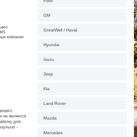
Ford
GM
вывоз
GreatWall / Haval
EMS
тные компании
Hyundai
Isuzu
Jeep
Kia
Land Rover
роцесс
о не является
Mazda
аботку для
зультат -
Mercedes