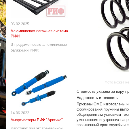
06.02.2025
Алюминиевая багажная система
РИФ!
В продаже новые алюминиевые
багажники РИФ:
Фото может не
Стоимость указана за пару п
Надежность и точность
Пружины OME изготовлены на
формирования пружины выпол
14.06.2022
общепринятым условием техн
уменьшения внутренних напр
Амортизаторы РИФ "Арктика"
повышенный срок службы и с
Работают при экстремальной