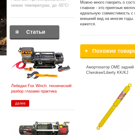
Можно много говорить о сост
низких температурах, до -55°С!
главное - это приятные мело
идеальную совместимость с 
внешний вид на многие годы. 
кажется.
Статьи
Похожие товар
Амортизатор OME задний 
Cherokee/Liberty KK/KJ
Лебедки Fox Winch: технический
разбор глазами практика
далее