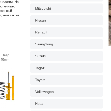
хнологии. Но
беспечивают
Mitsubishi
ственный
, нам так не
Nissan
Renault
SsangYong
E Jeep
Suzuki
K 40mm
Tagaz
Toyota
Volkswagen
Нива