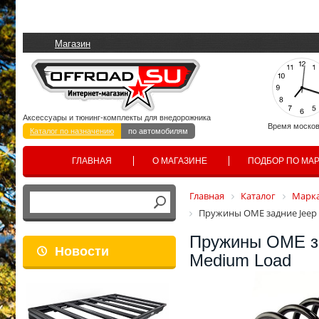
Магазин
Аксессуары и тюнинг-комплекты для внедорожника
Время москов
Каталог по назначению
по автомобилям
ГЛАВНАЯ
О МАГАЗИНЕ
ПОДБОР ПО МА
Главная
Каталог
Марка
Пружины OME задние Jeep 
Пружины OME за
Новости
Medium Load