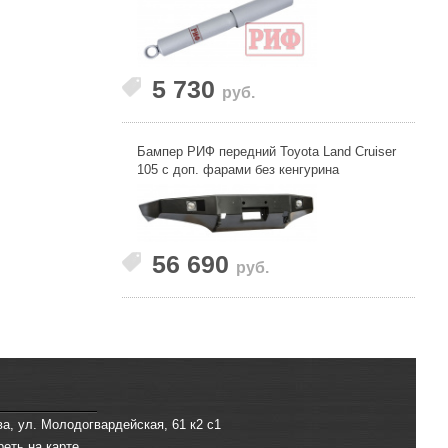
5 730
руб.
Бампер РИФ передний Toyota Land Cruiser
105 с доп. фарами без кенгурина
56 690
руб.
ва, ул. Молодогвардейская, 61 к2 с1
реть на карте