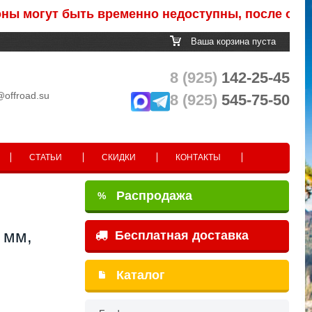
огут быть временно недоступны, после обработк
Ваша корзина пуста
8 (925)
142-25-45
@offroad.su
8 (925)
545-75-50
СТАТЬИ
СКИДКИ
КОНТАКТЫ
Распродажа
%
 мм,
Бесплатная доставка
Каталог