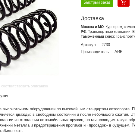
Быстрый заказ
Доставка
Москва и МО
: Курьером, само
РФ
: Транспортные компании, 
Таможенный союз
: Транспор
Артикул:
2730
Производитель:
ARB
 соответствовать описанию
ружин.
 высокоточном оборудовании по высочайшим стандартам автоспорта. П
няется дважды: в свободном состоянии и после небольшого сжатия. Эт
ологии изготовления автомобильных пружин, но мы проводим такую обр
яжений металла и предотвращения прогибов и «просадок» в будущем. Ре
табильность.