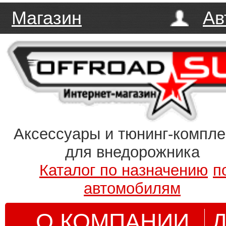
Магазин
Ав
Аксессуары и тюнинг-компл
для внедорожника
Каталог по назначению
п
автомобилям
О КОМПАНИИ
Д