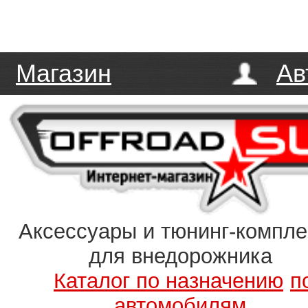
Магазин
Ав
Аксессуары и тюнинг-компл
для внедорожника
Каталог по назначению
п
автомобилям