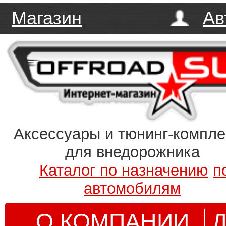
Магазин
Ав
Аксессуары и тюнинг-компл
для внедорожника
Каталог по назначению
п
автомобилям
О КОМПАНИИ
Д