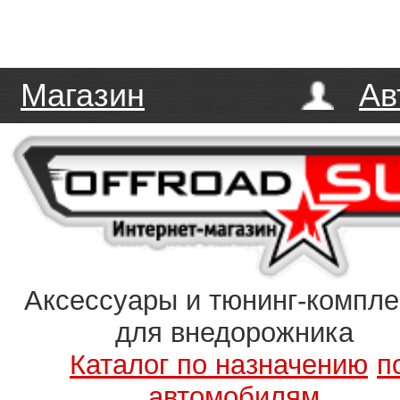
Магазин
Ав
Аксессуары и тюнинг-компл
для внедорожника
Каталог по назначению
п
автомобилям