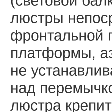
(световой балк
люстры непос
фронтальной 
платформы, а
не устанавлив
над перемычко
люстра крепи