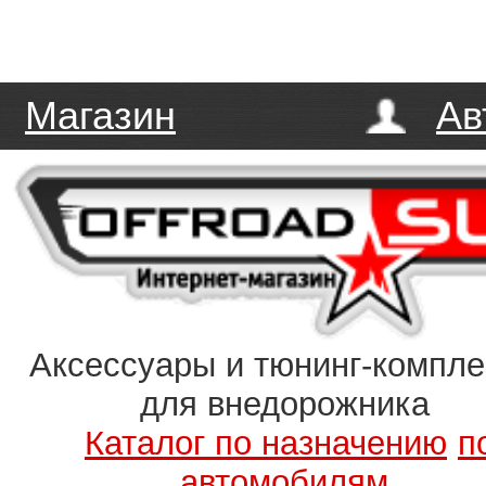
Магазин
Ав
Аксессуары и тюнинг-компл
для внедорожника
Каталог по назначению
п
автомобилям