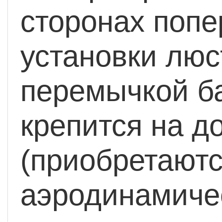
сторонах попе
установки лю
перемычкой б
крепится на д
(приобретаются
аэродинамиче