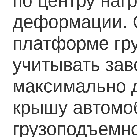
по центру нагр
деформации. 
платформе гр
учитывать зав
максимально д
крышу автомо
грузоподъемно