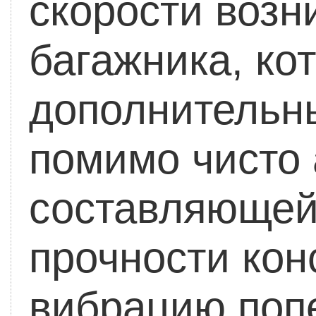
скорости возн
багажника, ко
дополнительн
помимо чисто
составляющей
прочности ко
вибрацию поп