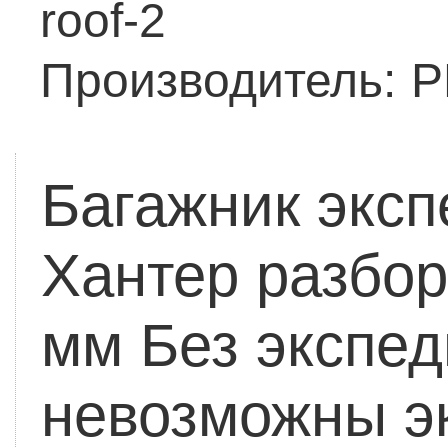
roof-2
Производитель:
Р
Багажник экс
Хантер разбо
мм
Без экспе
невозможны э