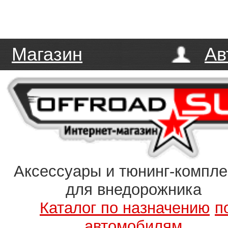
Магазин
Ав
Аксессуары и тюнинг-компл
для внедорожника
Каталог по назначению
п
автомобилям